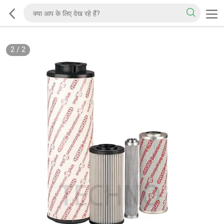
2
/
2