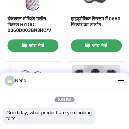
हमारे बारे में
इंजेक्शन मोल्डिंग मशीन
हाइड्रोलिक सिस्टम में 0660
फिल्टर HYDAC
फिल्टर का उपयोग
0060D003BN3HC/V
कारखाने का दौरा
जांच भेजें
जांच भेजें
गुणवत्ता नियंत्रण
हमसे संपर्क करें
Nene
समाचार
9:04 PM
उद्धरण मांगें
Good day, what product are you looking 
for?
HYDAC 0660 फिल्टर
हाइडैक
आपूर्तिकर्ता
0060D005BN3HC
न्युमेटिक पाइप फिटिंग