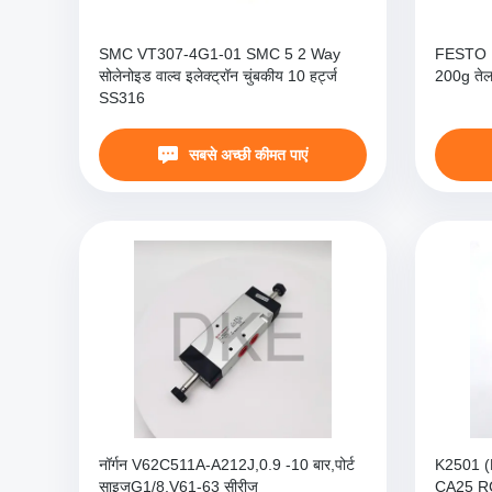
SMC VT307-4G1-01 SMC 5 2 Way
FESTO 
सोलेनोइड वाल्व इलेक्ट्रॉन चुंबकीय 10 हर्ट्ज
200g तेल
SS316
सबसे अच्छी कीमत पाएं
नॉर्गन V62C511A-A212J,0.9 -10 बार,पोर्ट
K2501 (M
साइजG1/8,V61-63 सीरीज
CA25 RC