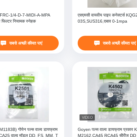
FRC-1/4-D-7-MIDI-A-MPA
एसएमसी वायवीय पाइप कनेक्टर्स KQ
 फिल्टर नियामक स्नेहक
03S,SUS316,दबाव 0-1mpa
सबसे अच्छी कीमत पाएं
सबसे अच्छी कीमत पाएं
1183B) गोयेन पल्स वाल्व डायफ्राम
Goyen पल्स वाल्व डायफ्राम प्रकार
A25 वाल्व मॉडल DD, FS, MM, T
M2162,CA45 RCA45 सीरीज DD