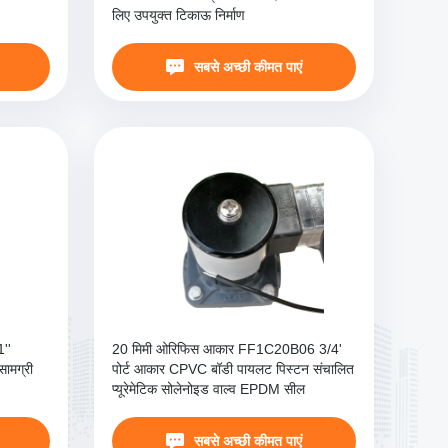
लिए उपयुक्त टिकाऊ निर्माण
सबसे अच्छी कीमत पाएं
1''
20 मिमी ओरिफिस आकार FF1C20B06 3/4'
ामग्री
पोर्ट आकार CPVC बॉडी पायलट पिस्टन संचालित
प्यूरेमेटिक सोलेनोइड वाल्व EPDM सील
सबसे अच्छी कीमत पाएं