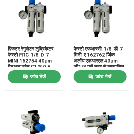
फ़िल्टर रेगुलेटर लुब्रिकेटर
फेस्टो एफआरसी-1/8-डी-7-
फेस्टो FRC-1/8-D-7-
मिनी-ए 162762 जिंक
MINI 162754 40µm
अलॉय एफआरएल 40µm
मैनुअल ड्रेन G1/8 0.5-
जी1/8 पूरी तरह से स्वचालित
7bar 800L/min गेज के
ड्रेन 0.5-7बार प्रेशर गेज के
जांच भेजें
जांच भेजें
साथ डाई कास्ट जिंक
साथ
घर
उत्पाद
वीडियो