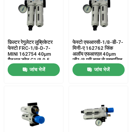
फ़िल्टर रेगुलेटर लुब्रिकेटर
फेस्टो एफआरसी-1/8-डी-7-
फेस्टो FRC-1/8-D-7-
मिनी-ए 162762 जिंक
MINI 162754 40µm
अलॉय एफआरएल 40µm
मैनुअल ड्रेन G1/8 0.5-
जी1/8 पूरी तरह से स्वचालित
7bar 800L/min गेज के
ड्रेन 0.5-7बार प्रेशर गेज के
जांच भेजें
जांच भेजें
साथ डाई कास्ट जिंक
साथ
घर
उत्पाद
वीडियो