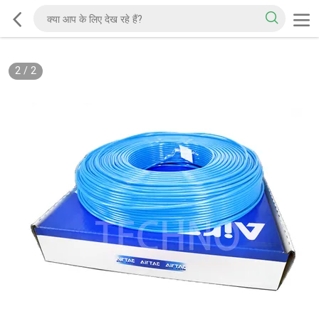
2
/
2