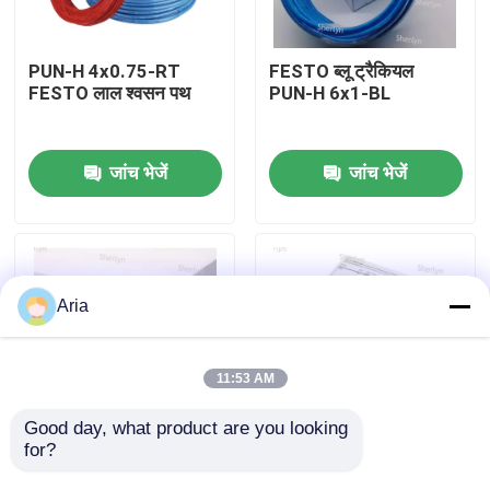
हमारे बारे में
PUN-H 4x0.75-RT
FESTO ब्लू ट्रैकियल
FESTO लाल श्वसन पथ
PUN-H 6x1-BL
कारखाने का दौरा
जांच भेजें
जांच भेजें
गुणवत्ता नियंत्रण
हमसे संपर्क करें
Aria
समाचार
11:53 AM
उद्धरण मांगें
Good day, what product are you looking 
for?
PUN-H 6x1-NT पारदर्शी
ब्लैक फेस्टो ट्रेकिअल PUN-
फेस्टो ट्रेकिआ
H 6x1-SW
न्युमेटिक पाइप फिटिंग