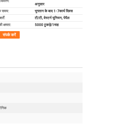
ग विवरण:
अनुसार
के समय:
भुगतान के बाद 1-7कार्य दिवस
्तें:
टी/टी, वेस्टर्न यूनियन, पेपैल
की क्षमता:
5000 टुकड़े/1माह
संपर्क करें
योगिक