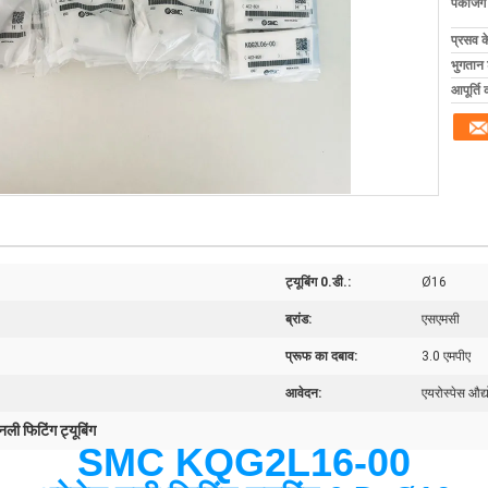
पैकेजिं
प्रसव 
भुगतान शर
आपूर्ति 
ट्यूबिंग 0.डी.:
Ø16
ब्रांड:
एसएमसी
प्रूफ का दबाव:
3.0 एमपीए
आवेदन:
एयरोस्पेस औद्
 नली फिटिंग ट्यूबिंग
SMC KQG2L16-00