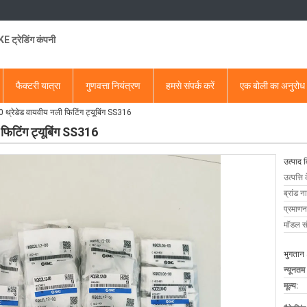
 ट्रेडिंग कंपनी
फैक्टरी यात्रा
गुणवत्ता नियंत्रण
हमसे संपर्क करें
एक बोली का अनुरोध
रेडेड वायवीय नली फिटिंग ट्यूबिंग SS316
टिंग ट्यूबिंग SS316
उत्पाद 
उत्पत्ति 
ब्रांड न
प्रमाणन
मॉडल सं
भुगतान 
न्यूनतम
मूल्य: