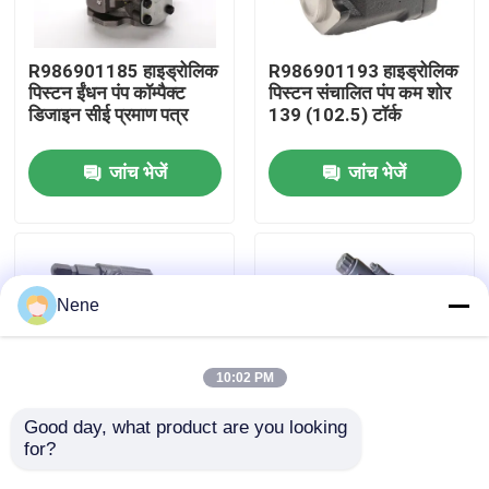
हमारे बारे में
R986901185 हाइड्रोलिक
R986901193 हाइड्रोलिक
पिस्टन ईंधन पंप कॉम्पैक्ट
पिस्टन संचालित पंप कम शोर
डिजाइन सीई प्रमाण पत्र
139 (102.5) टॉर्क
कारखाने का दौरा
जांच भेजें
जांच भेजें
गुणवत्ता नियंत्रण
हमसे संपर्क करें
Nene
समाचार
10:02 PM
उद्धरण मांगें
Good day, what product are you looking 
for?
R986901178 पिस्टन
R986901186 पिस्टन
हाइड्रोलिक पंप OEM
स्वैश प्लेट हाइड्रोलिक पंप
न्युमेटिक पाइप फिटिंग