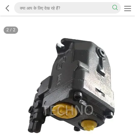
2
/
2