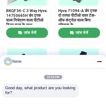
BKQF34-C 3 Way Hyva
Hyva 71094-A डंप ट्रक
हमारे बारे में
14750665H डंप ट्रक
दो तरफा पीटीओ पावर टेक-
वाल्व नियंत्रण वाल्व पीटीओ
ऑफ कंट्रोल वाल्व बिना
टिलर वाल्व के साथ
संकेतक के
कारखाने का दौरा
जांच भेजें
जांच भेजें
गुणवत्ता नियंत्रण
हमसे संपर्क करें
Nene
समाचार
10:54 PM
Good day, what product are you looking 
उद्धरण मांगें
for?
HYYA 14750430H
6CV-D आनुपातिक नियंत्रण
संयोजन वाल्व DCM01
वाल्व PTO स्विच के साथ
D1380001 D1380026
हाइड्रोलिक सिस्टम डंप ट्रक
न्युमेटिक पाइप फिटिंग