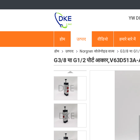
YW DKE
होम
उत्पाद
वीडियो
हमारे बारे में
होम
उत्पाद
Norgren सोलेनोइड वाल्व
G3/8 या G1/
G3/8 या G1/2 पोर्ट आकार,V63D513A-