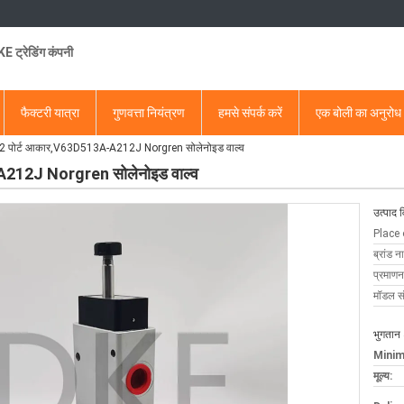
 ट्रेडिंग कंपनी
फैक्टरी यात्रा
गुणवत्ता नियंत्रण
हमसे संपर्क करें
एक बोली का अनुरोध
2 पोर्ट आकार,V63D513A-A212J Norgren सोलेनोइड वाल्व
A212J Norgren सोलेनोइड वाल्व
उत्पाद 
Place 
ब्रांड न
प्रमाणन
मॉडल सं
भुगतान 
Minim
मूल्य: