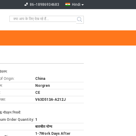
86--18986934683
Hindi
विवरण:
of Origin:
China
ाम:
Norgren
:
CE
ख्या:
V63D513A-A212J
& नौवहन नियमों:
um Order Quantity:
1
बातचीत योग्य
1-7Work Days After