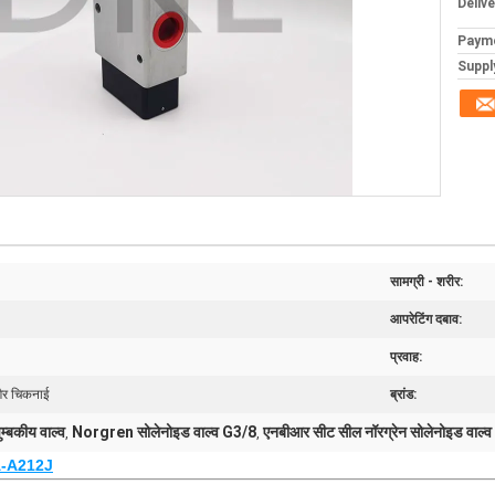
Deliv
Paym
Supply
सामग्री - शरीर:
आपरेटिंग दबाव:
प्रवाह:
 गैर चिकनाई
ब्रांड:
म्बकीय वाल्व
Norgren सोलेनोइड वाल्व G3/8
एनबीआर सीट सील नॉरग्रेन सोलेनोइड वाल्व
,
,
A-A212J