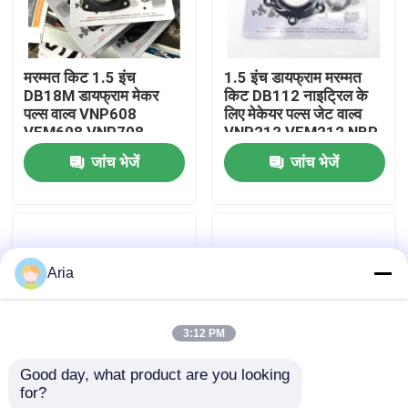
हमारे बारे में
मरम्मत किट 1.5 इंच
1.5 इंच डायफ्राम मरम्मत
DB18M डायफ्राम मेकर
किट DB112 नाइट्रिल के
कारखाने का दौरा
पल्स वाल्व VNP608
लिए मेकेयर पल्स जेट वाल्व
VEM608 VNP708
VNP212 VEM212 NBR
VEM708
VITON VNP312
जांच भेजें
जांच भेजें
गुणवत्ता नियंत्रण
VEM312
हमसे संपर्क करें
Aria
समाचार
3:12 PM
उद्धरण मांगें
Good day, what product are you looking 
for?
MECAIR मरम्मत किट 1
मेकेयर 2 इंच झिल्ली DB116
न्युमेटिक पाइप फिटिंग