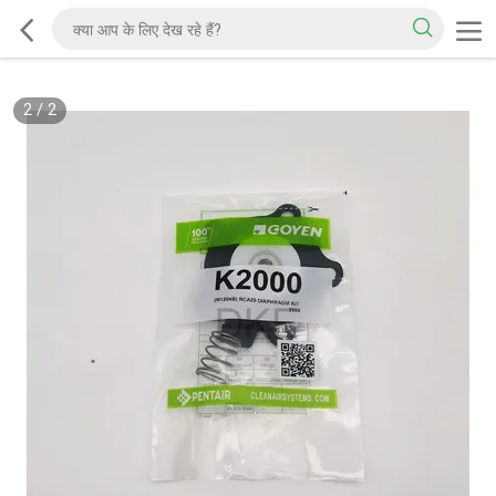
2
/
2