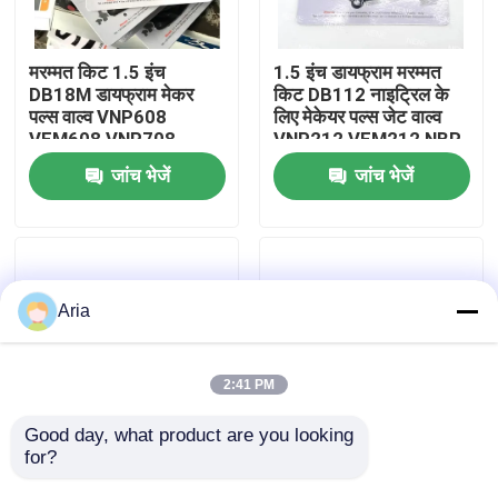
हमारे बारे में
मरम्मत किट 1.5 इंच
1.5 इंच डायफ्राम मरम्मत
DB18M डायफ्राम मेकर
किट DB112 नाइट्रिल के
पल्स वाल्व VNP608
लिए मेकेयर पल्स जेट वाल्व
कारखाने का दौरा
VEM608 VNP708
VNP212 VEM212 NBR
VEM708
VITON VNP312
जांच भेजें
जांच भेजें
VEM312
गुणवत्ता नियंत्रण
हमसे संपर्क करें
Aria
समाचार
2:41 PM
उद्धरण मांगें
Good day, what product are you looking 
for?
MECAIR मरम्मत किट 1
मेकेयर 2 इंच झिल्ली DB116
1/2 इंच DB114 DB16
DB16 मेकेयर पल्स वाल्व के
न्युमेटिक पाइप फिटिंग