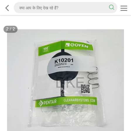
2
/
2