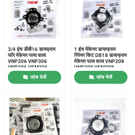
3/4 इंच डीबी16 डायफ्राम
1 इंच मेकेयर डायाफ्राम
फॉर मेकेयर पल्स वाल्व
रिपेयर किट DB18 डायाफ्राम
VNP206 VNP306
मेकेयर पल्स वाल्व VNP208
VNP306 VEM306
VNP308 VEM208
VEM308 VNP408
जांच भेजें
जांच भेजें
VEM408 के लिए
घर
उत्पाद
वीडियो