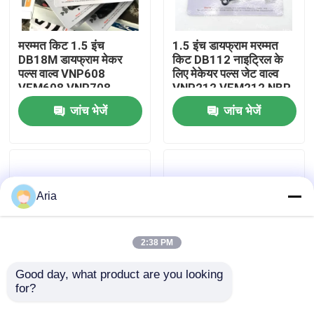
हमारे बारे में
मरम्मत किट 1.5 इंच
1.5 इंच डायफ्राम मरम्मत
DB18M डायफ्राम मेकर
किट DB112 नाइट्रिल के
पल्स वाल्व VNP608
लिए मेकेयर पल्स जेट वाल्व
कारखाने का दौरा
VEM608 VNP708
VNP212 VEM212 NBR
VEM708
VITON VNP312
जांच भेजें
जांच भेजें
VEM312
गुणवत्ता नियंत्रण
हमसे संपर्क करें
Aria
समाचार
2:38 PM
उद्धरण मांगें
Good day, what product are you looking 
for?
MECAIR मरम्मत किट 1
मेकेयर 2 इंच झिल्ली DB116
1/2 इंच DB114 DB16
DB16 मेकेयर पल्स वाल्व के
न्युमेटिक पाइप फिटिंग