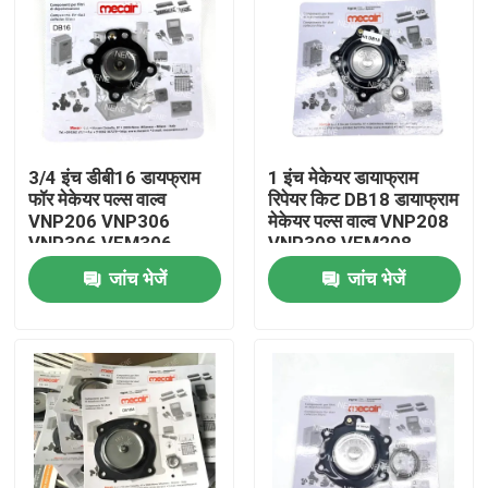
3/4 इंच डीबी16 डायफ्राम
1 इंच मेकेयर डायाफ्राम
फॉर मेकेयर पल्स वाल्व
रिपेयर किट DB18 डायाफ्राम
VNP206 VNP306
मेकेयर पल्स वाल्व VNP208
VNP306 VEM306
VNP308 VEM208
VEM308 VNP408
जांच भेजें
जांच भेजें
VEM408 के लिए
घर
उत्पाद
वीडियो