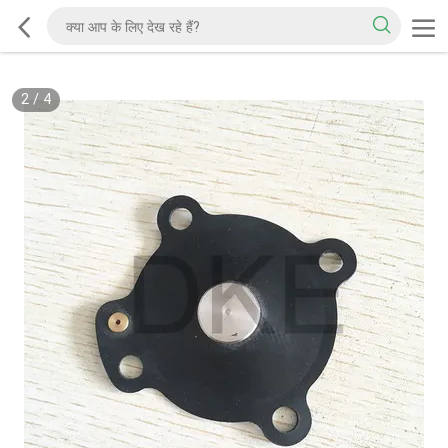
2
/
4