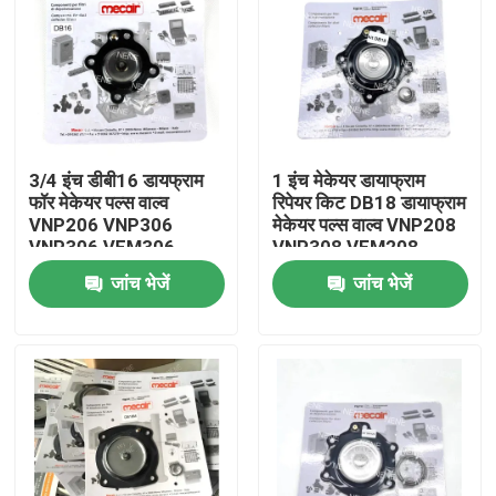
3/4 इंच डीबी16 डायफ्राम
1 इंच मेकेयर डायाफ्राम
फॉर मेकेयर पल्स वाल्व
रिपेयर किट DB18 डायाफ्राम
VNP206 VNP306
मेकेयर पल्स वाल्व VNP208
VNP306 VEM306
VNP308 VEM208
VEM308 VNP408
जांच भेजें
जांच भेजें
VEM408 के लिए
घर
उत्पाद
वीडियो