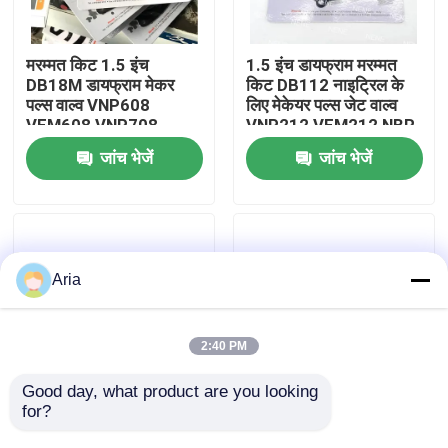
हमारे बारे में
मरम्मत किट 1.5 इंच
1.5 इंच डायफ्राम मरम्मत
DB18M डायफ्राम मेकर
किट DB112 नाइट्रिल के
पल्स वाल्व VNP608
लिए मेकेयर पल्स जेट वाल्व
कारखाने का दौरा
VEM608 VNP708
VNP212 VEM212 NBR
VEM708
VITON VNP312
जांच भेजें
जांच भेजें
VEM312
गुणवत्ता नियंत्रण
हमसे संपर्क करें
Aria
समाचार
2:40 PM
उद्धरण मांगें
Good day, what product are you looking 
for?
MECAIR मरम्मत किट 1
मेकेयर 2 इंच झिल्ली DB116
1/2 इंच DB114 DB16
DB16 मेकेयर पल्स वाल्व के
न्युमेटिक पाइप फिटिंग