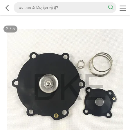
2
/
5