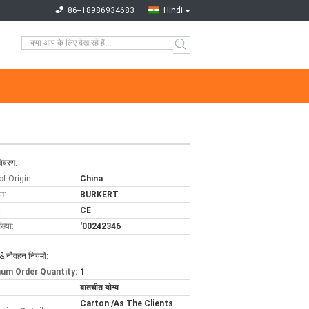
86--18986934683
Hindi
विवरण:
of Origin:
China
ाम:
BURKERT
:
CE
ख्या:
'00242346
& नौवहन नियमों:
um Order Quantity:
1
बातचीत योग्य
Carton /As The Clients