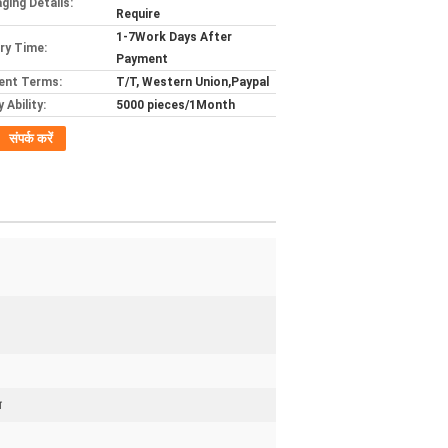
ging Details:
Require
1-7Work Days After
ery Time:
Payment
ent Terms:
T/T, Western Union,Paypal
 Ability:
5000 pieces/1Month
संपर्क करें
व