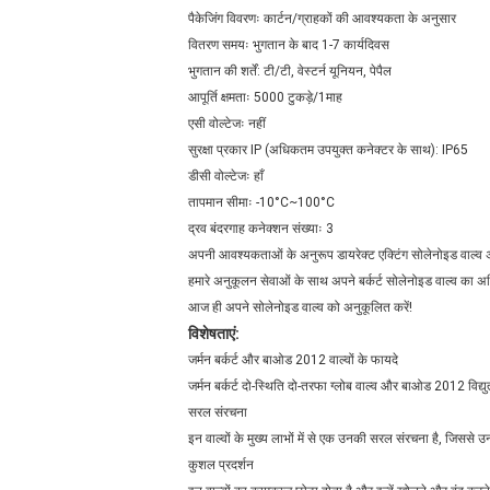
पैकेजिंग विवरणः कार्टन/ग्राहकों की आवश्यकता के अनुसार
वितरण समयः भुगतान के बाद 1-7 कार्यदिवस
भुगतान की शर्तें: टी/टी, वेस्टर्न यूनियन, पेपैल
आपूर्ति क्षमताः 5000 टुकड़े/1माह
एसी वोल्टेजः नहीं
सुरक्षा प्रकार IP (अधिकतम उपयुक्त कनेक्टर के साथ): IP65
डीसी वोल्टेजः हाँ
तापमान सीमाः -10°C~100°C
द्रव बंदरगाह कनेक्शन संख्याः 3
अपनी आवश्यकताओं के अनुरूप डायरेक्ट एक्टिंग सोलेनोइड वाल्व 
हमारे अनुकूलन सेवाओं के साथ अपने बर्कर्ट सोलेनोइड वाल्व का
आज ही अपने सोलेनोइड वाल्व को अनुकूलित करें!
विशेषताएं:
जर्मन बर्कर्ट और बाओड 2012 वाल्वों के फायदे
जर्मन बर्कर्ट दो-स्थिति दो-तरफा ग्लोब वाल्व और बाओड 2012 विद्य
सरल संरचना
इन वाल्वों के मुख्य लाभों में से एक उनकी सरल संरचना है, जिसस
कुशल प्रदर्शन