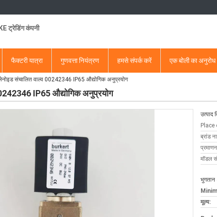
 ट्रेडिंग कंपनी
फैक्टरी यात्रा
गुणवत्ता नियंत्रण
हमसे संपर्क करें
एक बोली का अनुरोध
 सोलेनोइड संचालित वाल्व 00242346 IP65 औद्योगिक अनुप्रयोग
व 00242346 IP65 औद्योगिक अनुप्रयोग
उत्पाद 
Place 
ब्रांड न
प्रमाणन
मॉडल सं
भुगतान 
Minim
मूल्य: