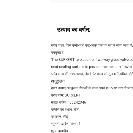
उत्पाद का वर्णन:
ग्लोब वाल्व, जिसे कभी-कभी कट-ऑफ वाल्व के रूप में जाना जाता है
उपयुक्त है।
The BURKERT two position two-way globe valve operat
seat sealing surface to prevent the medium flowयह केवल ए
ग्लोब वाल्व की संरचनात्मक लंबाई गेट वाल्व की तुलना में अधिक 
अनुकूलन:
हमारे उत्पाद अनुकूलन सेवाओं के साथ अपने Burkert द्रव नियंत्र
ब्रांड नाम: BURKERT
मॉडल संख्याः "00242346
उत्पत्ति का स्थान: चीन
प्रमाणन: सीई
न्यूनतम आदेश मात्राः 1
मूल्य: बातचीत