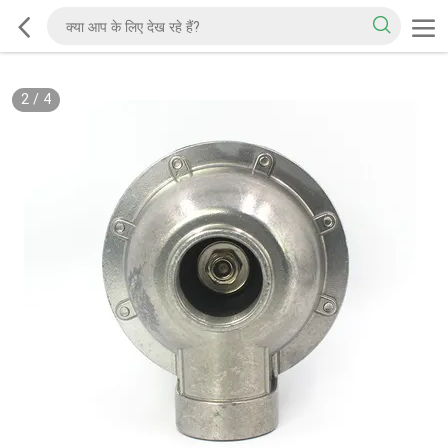
2
/
4