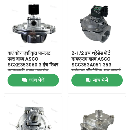
दाएं कोण एकीकृत पायलट
2-1/2 इंच थ्रेडेड पोर्ट
पल्स वाल्व ASCO
डायफ्राम वाल्व ASCO
SCXE353060 3 इंच स्थिर
SCG353A051 353
कामकाजी दबाव प्रदर्शन
श्रृंखला औद्योगिक धूल सफाई
जांच भेजें
जांच भेजें
घर
उत्पाद
वीडियो