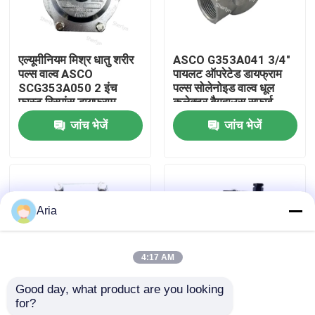
हमारे बारे में
एल्यूमीनियम मिश्र धातु शरीर
ASCO G353A041 3/4"
पल्स वाल्व ASCO
पायलट ऑपरेटेड डायफ्राम
कारखाने का दौरा
SCG353A050 2 इंच
पल्स सोलेनोइड वाल्व धूल
फास्ट रिस्पांस डायफ्राम
कलेक्टर बैगहाउस सफाई
डिजाइन
प्रणाली के लिए
जांच भेजें
जांच भेजें
गुणवत्ता नियंत्रण
हमसे संपर्क करें
Aria
समाचार
4:17 AM
उद्धरण मांगें
Good day, what product are you looking 
for?
थ्रेडेड राइट एंगल डायाफ्राम
ASCO 353 सीरीज
न्युमेटिक पाइप फिटिंग