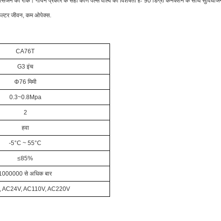
त्सर्जन को रोकें।
गोयेन प्रकार के सही कोण पल्स वाल्व की विशेषता हैः 90 डिग्री कनेक्शन के साथ सुविधा
़िल्टर जीवन, कम ओपेक्स
.
CA76T
G3 इंच
Φ76 मिमी
0.3~0.8Mpa
2
हवा
-5°C ~ 55°C
≤85%
1000000 से अधिक बार
 AC24V, AC110V, AC220V