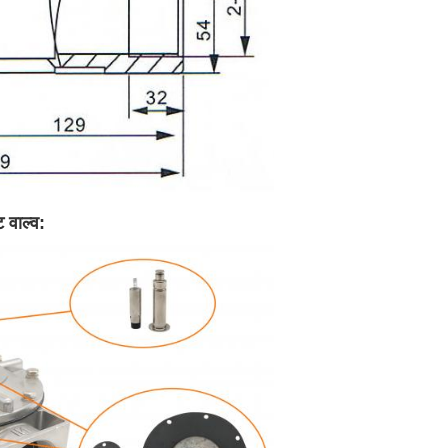
 वाल्व
: