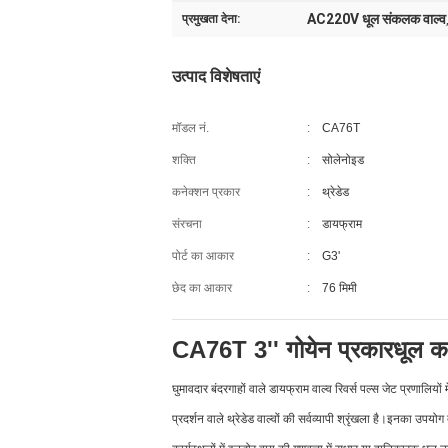
AC220V धूल संकलक वाल्व
प्रमुखता देना:
उत्पाद विशेषताएं
मॉडल नं.
:
CA76T
शक्ति
:
सोलेनोइड
कनेक्शन प्रकार
:
थ्रेडेड
संरचना
:
डायफ्राम
पोर्ट का आकार
:
G3'
छेद का आकार
:
76 मिमी
CA76T 3'' गोयेन प्रकार
धूल क
घुमावदार बंदरगाहों वाले डायफ्राम वाल्व रिवर्स पल्स जेट प्रणालिय
प्रदर्शन वाले थ्रेडेड वाल्वों की सर्वव्यापी श्रृंखला है।इनका उपयो