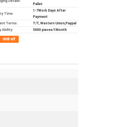
ging Details:
Pallet
1-7Work Days After
ery Time:
Payment
ent Terms:
T/T, Western Union,Paypal
 Ability:
5000 pieces/1Month
संपर्क करें