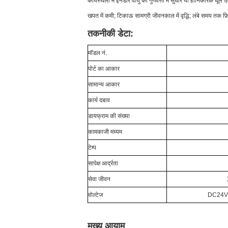
कार्यस्थलों में इनडोर वायु की गुणवत्ता में सुधार या हानिकारक धूल उ
खपत में कमी; टिकाऊ सामग्री जीवनकाल में वृद्धि; लंबे समय तक फ
तकनीकी डेटा:
मॉडल नं.
पोर्ट का आकार
सामान्य आकार
कार्य दबाव
डायफ्राम की संख्या
कामकाजी मध्यम
टेम्प
सापेक्ष आर्द्रता
सेवा जीवन
वोल्टेज
DC24V,
मुख्य आयाम