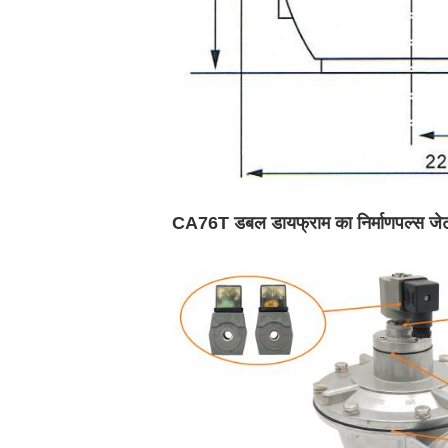
CA76T डबल डायफ्राम का निर्माण
पल्स जेट