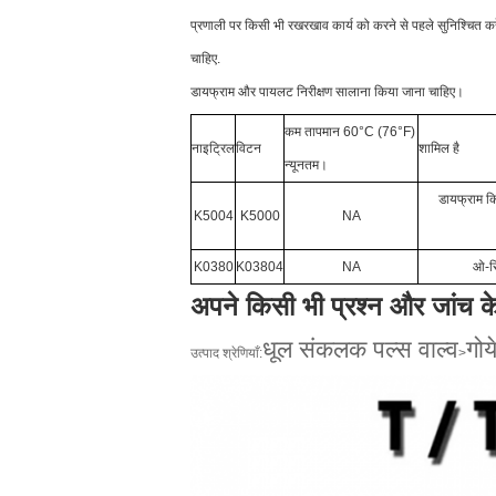
प्रणाली पर किसी भी रखरखाव कार्य को करने से पहले सुनिश्चित क
चाहिए.
डायफ्राम और पायलट निरीक्षण सालाना किया जाना चाहिए।
कम तापमान 60°C (76°F)
नाइट्रिल
विटन
शामिल है
न्यूनतम।
डायफ्राम कि
K5
004
K50
0
0
NA
K0380
K03804
NA
ओ-रिं
अपने किसी भी प्रश्न और जांच क
धूल संकलक पल्स वाल्व
गोय
उत्पाद श्रेणियाँ:
>