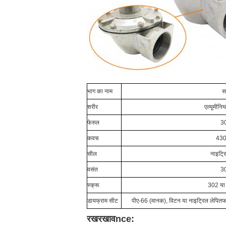
भाग का नाम
स
शरीर
एल्यूमीनि
फेरुल
3
कवच
43
सील
नाइट्र
वसंत
3
स्क्रू
302 या
डायफ्राम सीट
पीए-66 (मानक), विटन या नाइट्रिल लेपित
फ
रखरखाव
nce: