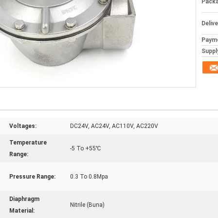
Packa
Deliv
Paym
Supply
Voltages:
DC24V, AC24V, AC110V, AC220V
Temperature
-5 To +55℃
Range:
Pressure Range:
0.3 To 0.8Mpa
Diaphragm
Nitrile (Buna)
Material: