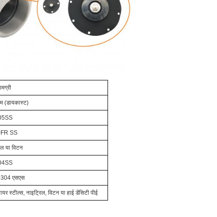
ामग्री
यम (डायकास्ट)
05SS
0FR SS
िल या विटन
04SS
 304 एसएस
ायर स्टील्स, नाइट्रिल, विटन या हाई डेंसिटी पीई