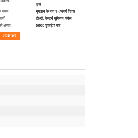
ग विवरण:
फूस
के समय:
भुगतान के बाद 1-7कार्य दिवस
्तें:
टी/टी, वेस्टर्न यूनियन, पेपैल
की क्षमता:
5000 टुकड़े/1माह
संपर्क करें