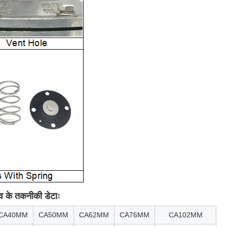
्व के तकनीकी डेटाः
CA40MM
CA50MM
CA62MM
CA76MM
CA102MM