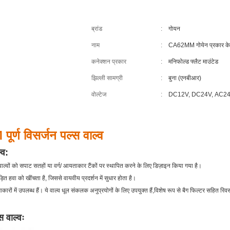
ब्रांड
:
गोयन
नाम
:
CA62MM गोयेन प्रकार के प
कनेक्शन प्रकार
:
मनिफोल्ड फ्लैट माउंटेड
झिल्ली सामग्री
:
बुना (एनबीआर)
वोल्टेज
:
DC12V, DC24V, AC24
र्ण विसर्जन पल्स वाल्व
्व
:
 वाल्वों को सपाट सतहों या वर्ग/ आयताकार टैंकों पर स्थापित करने के लिए डिज़ाइन किया गया है।
पीड़ित हवा को खींचता है, जिससे वायवीय प्रदर्शन में सुधार होता है।
्ट आकारों में उपलब्ध हैं। ये वाल्व धूल संकलक अनुप्रयोगों के लिए उपयुक्त हैं,विशेष रूप से बैग फिल्टर सहित
स वाल्वः