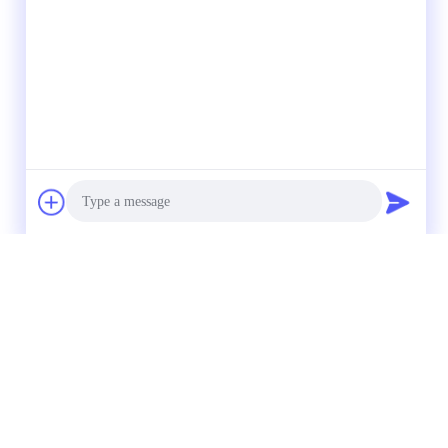
Photo
Video Call
Audio Call