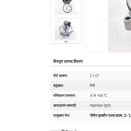
विस्तृत उत्पाद विवरण
पोर्ट आकार:
2 1/2"
श्रृंखला:
मिमी
परिचालन तापमान:
-5 से +55 ℃
डायाफ्राम सामग्री:
नाइट्राइल (बुना)
गोयेन इमर्शन पल्स वाल्व
2-1/
प्रमुखता देना:
,