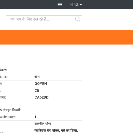
Hindi
विवरण:
के प्लेस:
चीन
ाम:
GOYEN
:
CE
ख्या:
CA62DD
& नौवहन नियमों:
 आदेश मात्रा:
1
बातचीत योग्य
प्लास्टिक बैग, बॉक्स, गत्ते का डिब्बा,