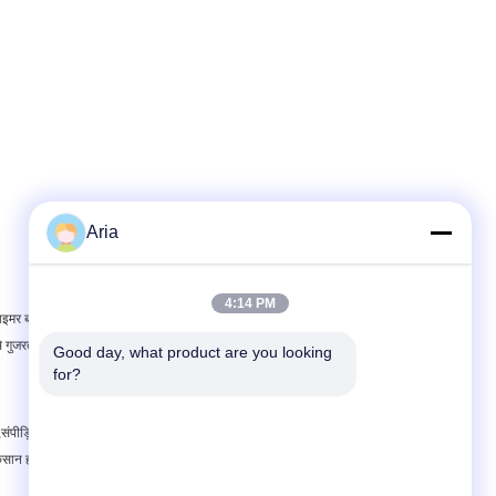
Aria
4:14 PM
या टाइमर बोर्ड एक सफाई चक्र शुरू करता है यह सोलनॉयड के लिए एक
े गुजरता है और फ़िल्टर के ऊपर ब्लो पाइप में और फिर उन्हें साफ
Good day, what product are you looking 
for?
एगा,संपीड़ित हवा के उपयोग में 15% या उससे अधिक की कमीइसके
का नुकसान हो सकता है।,अधिक पंखे खींचने (जिसका अर्थ है अधिक