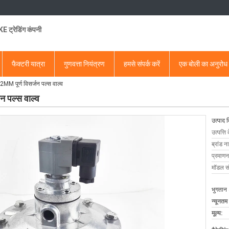
 ट्रेडिंग कंपनी
फैक्टरी यात्रा
गुणवत्ता नियंत्रण
हमसे संपर्क करें
एक बोली का अनुरोध
MM पूर्ण विसर्जन पल्स वाल्व
न पल्स वाल्व
उत्पाद 
उत्पत्ति 
ब्रांड न
प्रमाणन
मॉडल सं
भुगतान 
न्यूनतम
मूल्य: