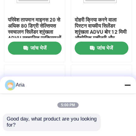
हमारे बारे में
परिवेश तापमान माइनस 20 से
दोहरी क्रिया करने वाला
अधिक 80 डिग्री सेल्सियस
पिस्टन वायवीय सिलेंडर
स्वचालन सिलेंडर श्रृंखला
श्रृंखला ADVU बोर 12 मिमी
कारखाने का दौरा
ADVU स्वचालित प्रक्रियाओं
औद्योगिक मशीनरी और
के लिए इंजीनियर वायवीय
प्रक्रिया स्वचालन के लिए
जांच भेजें
जांच भेजें
actuator
अनुकूलित
गुणवत्ता नियंत्रण
हमसे संपर्क करें
Aria
समाचार
5:00 PM
उद्धरण मांगें
Good day, what product are you looking 
for?
दोहरी क्रिया करने वाला मिनी
12 मिमी बोर कॉम्पैक्ट सिलेंडर
सिलेंडर आईएसओ 6432
सीरीज एडीवीयू वायवीय
न्युमेटिक पाइप फिटिंग