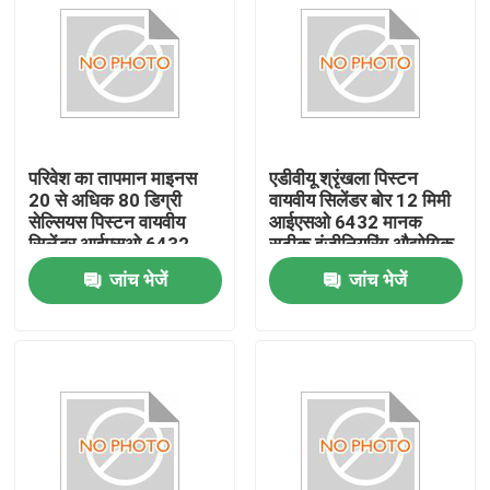
परिवेश का तापमान माइनस
एडीवीयू श्रृंखला पिस्टन
20 से अधिक 80 डिग्री
वायवीय सिलेंडर बोर 12 मिमी
सेल्सियस पिस्टन वायवीय
आईएसओ 6432 मानक
सिलेंडर आईएसओ 6432
सटीक इंजीनियरिंग औद्योगिक
मानक मशीनों के लिए दोहरी
स्वचालन समाधान
जांच भेजें
जांच भेजें
क्रिया वायवीय उपकरण
घर
उत्पाद
वीडियो