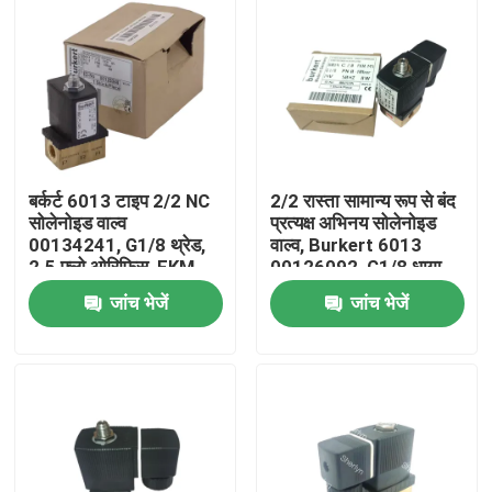
बर्कर्ट 6013 टाइप 2/2 NC
2/2 रास्ता सामान्य रूप से बंद
सोलेनोइड वाल्व
प्रत्यक्ष अभिनय सोलेनोइड
00134241, G1/8 थ्रेड,
वाल्व, Burkert 6013
2.5 फ्लो ओरिफिस, FKM
00126092, G1/8 धागा,
डायाफ्राम, पीतल हाउसिंग,
3.0 मिमी ओरिफिस, पीतल
जांच भेजें
जांच भेजें
24V AC, कार्यकारी दबाव
शरीर, FKM सील, 24VAC
0~16bar
8W, 0-10bar
घर
उत्पाद
वीडियो