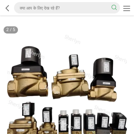
2
/
5