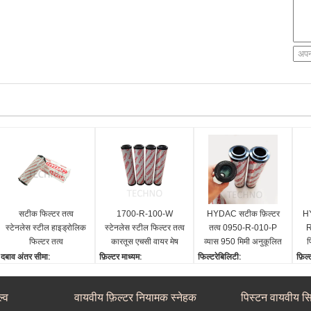
सटीक फिल्टर तत्व
1700-R-100-W
HYDAC सटीक फ़िल्टर
H
स्टेनलेस स्टील हाइड्रोलिक
स्टेनलेस स्टील फिल्टर तत्व
तत्व 0950-R-010-P
R
फिल्टर तत्व
कारतूस एचसी वायर मेष
व्यास 950 मिमी अनुकूलित
फ
करें
दबाव अंतर सीमा:
फ़िल्टर माध्यम:
फिल्टरेबिलिटी:
फ़िल्
30~200 बार
वायु या द्रव
99.9%
99.
फ़िल्टर तत्व अंत टोपी:
फ़िल्टर रेटिंग:
परिचालन तापमान:
फ़िल
्व
वायवीय फ़िल्टर नियामक स्नेहक
पिस्टन वायवीय सि
क्लिप पर
100μm
-30~100℃
सिंट