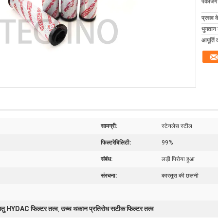
पैकेजिं
प्रसव 
भुगतान शर
आपूर्ति 
सामग्री:
स्टेनलेस स्टील
फिल्टरेबिलिटी:
99%
संबंध:
लड़ी पिरोया हुआ
संरचना:
कारतूस की छलनी
ातु HYDAC फिल्टर तत्व
उच्च थकान प्रतिरोध सटीक फिल्टर तत्व
,