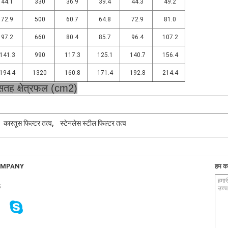
44.1
330
36.9
39.4
44.3
49.2
72.9
500
60.7
64.8
72.9
81.0
97.2
660
80.4
85.7
96.4
107.2
141.3
990
117.3
125.1
140.7
156.4
194.4
1320
160.8
171.4
192.8
214.4
सतह क्षेत्रफल (cm2)
,
कारतूस फिल्टर तत्व
स्टेनलेस स्टील फिल्टर तत्व
OMPANY
हम कर
5