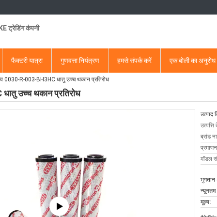
 ट्रेडिंग कंपनी
फैक्टरी यात्रा
गुणवत्ता नियंत्रण
हमसे संपर्क करें
एक बोली का अनुरोध
त्व 0030-R-003-BH3HC धातु उच्च थकान प्रतिरोध
ातु उच्च थकान प्रतिरोध
उत्पाद 
उत्पत्ति 
ब्रांड न
प्रमाणन
मॉडल सं
भुगतान 
न्यूनतम
मूल्य: