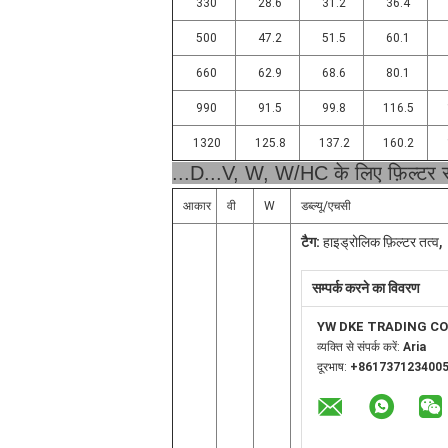
330
28.6
31.2
36.4
500
47.2
51.5
60.1
660
62.9
68.6
80.1
990
91.5
99.8
116.5
1320
125.8
137.2
160.2
...D...V, W, W/HC के लिए फ़िल्टर 
आकार
वी
W
डब्ल्यू/एचसी
,
टैग:
हाइड्रोलिक फ़िल्टर तत्व
सम्पर्क करने का विवरण
YW DKE TRADING C
व्यक्ति से संपर्क करें:
Aria
दूरभाष:
+861737123400