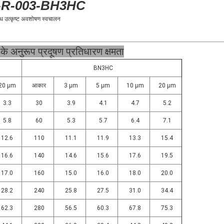
30-R-003-BH3HC
 उत्कृष्ट अवशोषण स्वचालन
के अनुरूप प्रदूषण प्रतिधारण क्षमता
BN3HC
20 μm
आकार
3 μm
5 μm
10 μm
20 μm
3.3
30
3.9
4.1
4.7
5.2
5.8
60
5.3
5.7
6.4
7.1
12.6
110
11.1
11.9
13.3
15.4
16.6
140
14.6
15.6
17.6
19.5
17.0
160
15.0
16.0
18.0
20.0
28.2
240
25.8
27.5
31.0
34.4
62.3
280
56.5
60.3
67.8
75.3