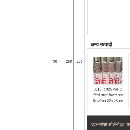
अन्य उत्पादों
30
268
256
0110 R 025 W/HC
रिटर्न लाइन फ़िल्टर तत्व
फ़िल्टरेशन रेटिंग 25μm
84212900
एएससीओ सोलेनोइड वाल