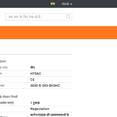
Hindi
विवरण:
के प्लेस:
चीन
ाम:
HYDAC
:
CE
ख्या:
0030-R-003-BH3HC
& नौवहन नियमों:
 आदेश मात्रा:
1 टुकड़ा
Negociation
कार्टन/ग्राहक की आवश्यकताओं के