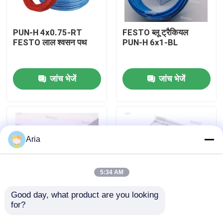
हमारे बारे में
PUN-H 4x0.75-RT
FESTO ब्लू ट्रैकियल
FESTO लाल श्वसन पथ
PUN-H 6x1-BL
कारखाने का दौरा
जांच भेजें
जांच भेजें
गुणवत्ता नियंत्रण
हमसे संपर्क करें
Aria
समाचार
5:34 AM
उद्धरण मांगें
Good day, what product are you looking 
for?
PUN-H 6x1-NT पारदर्शी
ब्लैक फेस्टो ट्रेकिअल PUN-
फेस्टो ट्रेकिआ
H 6x1-SW
न्युमेटिक पाइप फिटिंग