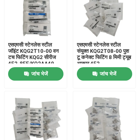
एसएमसी स्टेनलेस स्टील
एसएमसी स्टेनलेस स्टील
जॉइंट KQG2T10-00 वन
संयुक्त KQG2T08-00 पुश
टच फिटिंग KQG2 सीरीज
टू कनेक्ट फिटिंग 8 मिमी ट्यूब
4E2-8FE/KQ2AA49
आकार 4E2-
3FE/KQ2AA44
जांच भेजें
जांच भेजें
घर
उत्पाद
वीडियो