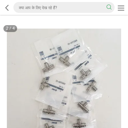
2
/
4