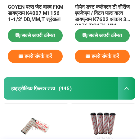
GOYEN पल्स जेट वाल्व FKM
गोयेन डस्ट कलेक्टर टी सीरीज
डायफ्राम K4007 M1156
एफकेएम / विटन पल्स वाल्व
1-1/2' DD,MM,T श्रृंखला
डायफ्राम K7602 आकार 3"
CA76/RCA76,MM
सबसे अच्छी कीमत
सबसे अच्छी कीमत
हमसे संपर्क करें
हमसे संपर्क करें
हाइड्रोलिक फ़िल्टर तत्व
(445)