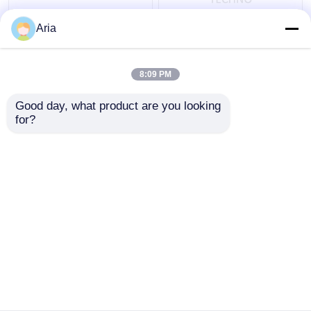
सटीक फिल्टर तत्व स्टेनलेस
1700-R-100-W स्टेनलेस
Aria
स्टील हाइड्रोलिक फिल्टर तत्व
स्टील फिल्टर तत्व कारतूस
एचसी वायर मेष
8:09 PM
सबसे अच्छी कीमत
सबसे अच्छी कीमत
Good day, what product are you looking 
for?
हमसे संपर्क करें
हमसे संपर्क करें
और देखो
होम
हमारे बारे में
हमसे संपर्क करें
Desktop Site
साइटमैप
गोपनीयता नीति