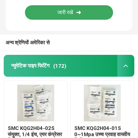
पिस्टन वायवीय सिलेंडर
वायवीय फ़िल्टर नियामक स्नेहक
अन्य श्रेणियों अमेरिका से
निविड़ अंधकार पीयू ट्यूब
न्युमेटिक पाइप फिटिंग
(172)
वायवीय वाइब्रेटर
पल्स जेट वाल्व
पिस्टन हाइड्रोलिक पंप
SMC KQG2H04-02S
SMC KQG2H04-01S
एएससीओ सोलेनोइड वाल्व
संयुक्त, 1/4 इंच, एयर कंप्रेसर
0~1Mpa उच्च प्रवाह वायवीय