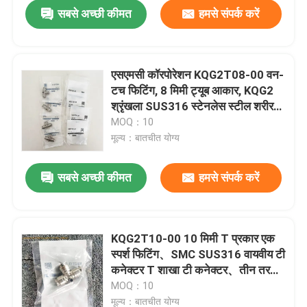
सबसे अच्छी कीमत
हमसे संपर्क करें
एसएमसी कॉरपोरेशन KQG2T08-00 वन-
टच फिटिंग, 8 मिमी ट्यूब आकार, KQG2
श्रृंखला SUS316 स्टेनलेस स्टील शरीर、
FKM फ्लोरीन रबर सील、ग्रिज मुक्त
MOQ：10
फिटिंग
मूल्य：बातचीत योग्य
सबसे अच्छी कीमत
हमसे संपर्क करें
घर
KQG2T10-00 10 मिमी T प्रकार एक
स्पर्श फिटिंग、SMC SUS316 वायवीय टी
उत्पाद
कनेक्टर T शाखा टी कनेक्टर、तीन तरफा
समान व्यास स्प्लिटर
MOQ：10
वीडियो
मूल्य：बातचीत योग्य