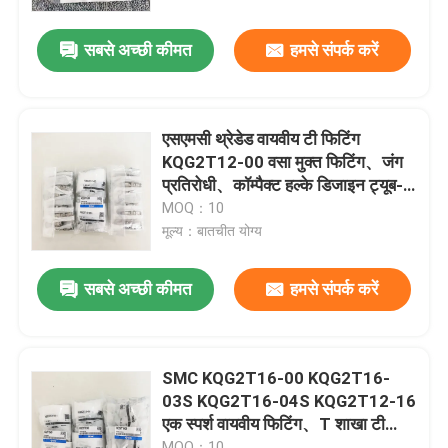
सबसे अच्छी कीमत
हमसे संपर्क करें
हमारे बारे में
कारखाने का दौरा
एसएमसी थ्रेडेड वायवीय टी फिटिंग
KQG2T12-00 वसा मुक्त फिटिंग、जंग
गुणवत्ता नियंत्रण
प्रतिरोधी、कॉम्पैक्ट हल्के डिजाइन ट्यूब-
टू-ट्यूब संघ टी पुश-इन त्वरित कनेक्ट
MOQ：10
मूल्य：बातचीत योग्य
हमसे संपर्क करें
सबसे अच्छी कीमत
हमसे संपर्क करें
समाचार
उद्धरण मांगें
SMC KQG2T16-00 KQG2T16-
03S KQG2T16-04S KQG2T12-16
एक स्पर्श वायवीय फिटिंग、T शाखा टी
न्युमेटिक पाइप फिटिंग
कनेक्टर、तीन तरफा समान व्यास
MOQ：10