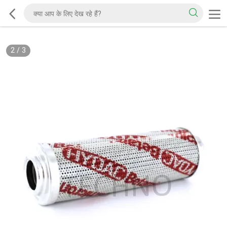
2
/
3