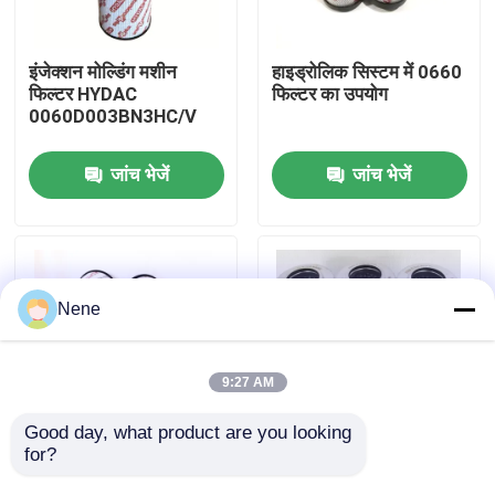
हमारे बारे में
इंजेक्शन मोल्डिंग मशीन
हाइड्रोलिक सिस्टम में 0660
फिल्टर HYDAC
फिल्टर का उपयोग
0060D003BN3HC/V
कारखाने का दौरा
जांच भेजें
जांच भेजें
गुणवत्ता नियंत्रण
हमसे संपर्क करें
Nene
समाचार
9:27 AM
उद्धरण मांगें
Good day, what product are you looking 
for?
HYDAC 0660 फिल्टर
हाइडैक
आपूर्तिकर्ता
0060D005BN3HC
न्युमेटिक पाइप फिटिंग