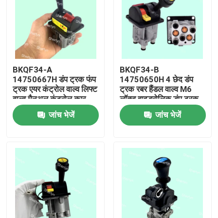
BKQF34-A
BKQF34-B
14750667H डंप ट्रक फंप
14750650H 4 छेद डंप
ट्रक एयर कंट्रोल वाल्व लिफ्ट
ट्रक रबर हैंडल वाल्व M6
वाल्व मैनुअल कंट्रोल कार
लॉक्ड हाइड्रोलिक डंप ट्रक
वाल्व
कंट्रोल वाल्व
जांच भेजें
जांच भेजें
घर
उत्पाद
वीडियो