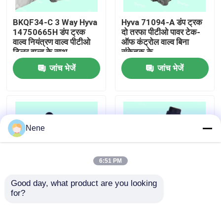
BKQF34-C 3 Way Hyva
Hyva 71094-A डंप ट्रक
हमारे बारे में
14750665H डंप ट्रक
दो तरफा पीटीओ पावर टेक-
वाल्व नियंत्रण वाल्व पीटीओ
ऑफ कंट्रोल वाल्व बिना
टिलर वाल्व के साथ
संकेतक के
कारखाने का दौरा
जांच भेजें
जांच भेजें
गुणवत्ता नियंत्रण
हमसे संपर्क करें
Nene
समाचार
6:51 PM
Good day, what product are you looking 
उद्धरण मांगें
for?
HYYA 14750430H
6CV-D आनुपातिक नियंत्रण
संयोजन वाल्व DCM01
वाल्व PTO स्विच के साथ
D1380001 D1380026
हाइड्रोलिक सिस्टम डंप ट्रक
न्युमेटिक पाइप फिटिंग