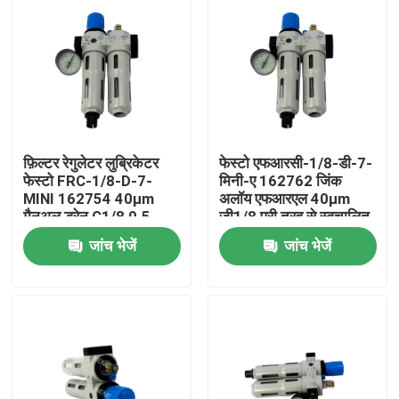
फ़िल्टर रेगुलेटर लुब्रिकेटर
फेस्टो एफआरसी-1/8-डी-7-
फेस्टो FRC-1/8-D-7-
मिनी-ए 162762 जिंक
MINI 162754 40µm
अलॉय एफआरएल 40µm
मैनुअल ड्रेन G1/8 0.5-
जी1/8 पूरी तरह से स्वचालित
7bar 800L/min गेज के
ड्रेन 0.5-7बार प्रेशर गेज के
जांच भेजें
जांच भेजें
साथ डाई कास्ट जिंक
साथ
घर
उत्पाद
वीडियो