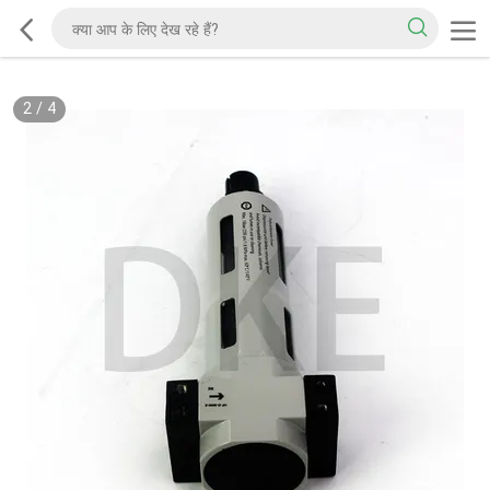
2
/
4