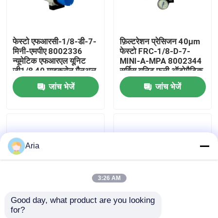
हमारे बारे में
फेस्टो एफआरसी-1/8-डी-7-
फ़िल्टरेशन प्रेसिजन 40µm
मिनी-एमपीए 8002336
फेस्टो FRC-1/8-D-7-
कारखाने का दौरा
न्यूमेटिक एफआरएल यूनिट
MINI-A-MPA 8002344
जी1/8 40 माइक्रोन मैनुअल
सर्विस यूनिट फुली ऑटोमैटिक
ड्रेन 0.5-7बार जिंक अलॉय
ड्रेन G1/8 0.5-7बार MPA
जांच भेजें
जांच भेजें
गुणवत्ता नियंत्रण
एमपीए गेज के साथ
गेज जिंक अलॉय के साथ
हमसे संपर्क करें
Aria
समाचार
3:26 AM
उद्धरण मांगें
Good day, what product are you looking 
for?
G 1/4 FRL इकाई Festo
Festo FRC-1/4-D-7-
न्युमेटिक पाइप फिटिंग