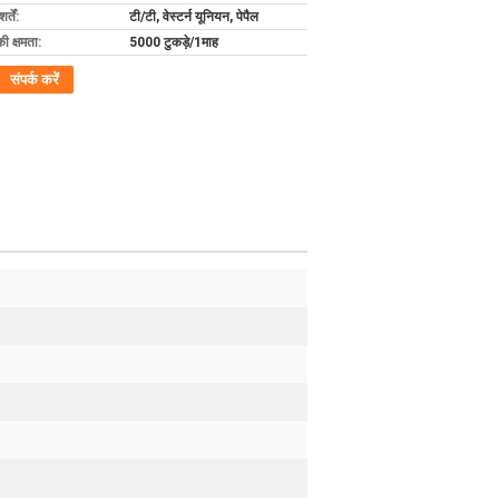
्तें:
टी/टी, वेस्टर्न यूनियन, पेपैल
की क्षमता:
5000 टुकड़े/1माह
संपर्क करें