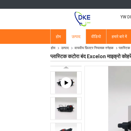
YW DKE
होम
उत्पाद
वीडियो
हमारे बारे में
होम
उत्पाद
वायवीय फ़िल्टर नियामक स्नेहक
प्लास्टि
प्लास्टिक कटोरा बंद Excelon माइक्रो कोह