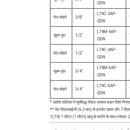
QDN
L74C-3AP-
तेल कोहरे
3/8"
QDN
L74M-4AP-
सूक्ष्म धुंध
1/2"
QDN
L74C-4AP-
तेल कोहरे
1/2"
QDN
L74M-6AP-
सूक्ष्म धुंध
3/4"
QDN
L74C-6AP-
तेल कोहरे
3/4"
QDN
* आदेश तालिका में सूचीबद्ध मॉडल अक्सर चक्र दिशा नियंत्र
** 90 पीएसआईजी (6.3 बार) के इनलेट दबाव और 7 पीएसआई
†(74) 1 लीटर (1 लीटर) धातु के कटोरे के साथ स्नेहकः 2