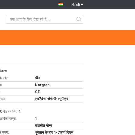
Hindi
विवरण:
के प्लेस:
चीन
ाम:
Norgren
:
CE
ख्या:
एल74सी-6जीपी-क्यूपीएन
& नौवहन नियमों:
 आदेश मात्रा:
1
बातचीत योग्य
के समय:
भुगतान के बाद 1-7कार्य दिवस