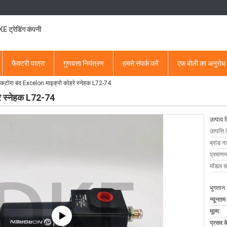
 ट्रेडिंग कंपनी
फैक्टरी यात्रा
गुणवत्ता नियंत्रण
हमसे संपर्क करें
एक बोली का अनुरोध
क कटोरा बंद Excelon माइक्रो कोहरे स्नेहक L72-74
रे स्नेहक L72-74
उत्पाद 
उत्पत्ति 
ब्रांड न
प्रमाणन
मॉडल सं
भुगतान 
न्यूनतम
मूल्य:
प्रसव 