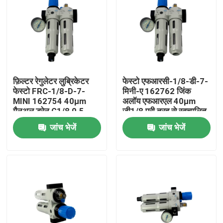
फ़िल्टर रेगुलेटर लुब्रिकेटर
फेस्टो एफआरसी-1/8-डी-7-
फेस्टो FRC-1/8-D-7-
मिनी-ए 162762 जिंक
MINI 162754 40µm
अलॉय एफआरएल 40µm
मैनुअल ड्रेन G1/8 0.5-
जी1/8 पूरी तरह से स्वचालित
7bar 800L/min गेज के
ड्रेन 0.5-7बार प्रेशर गेज के
जांच भेजें
जांच भेजें
साथ डाई कास्ट जिंक
साथ
घर
उत्पाद
वीडियो