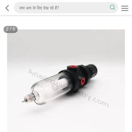
2
/
5