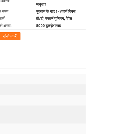
ग विवरण:
अनुसार
के समय:
भुगतान के बाद 1-7कार्य दिवस
्तें:
टी/टी, वेस्टर्न यूनियन, पेपैल
की क्षमता:
5000 टुकड़े/1माह
संपर्क करें