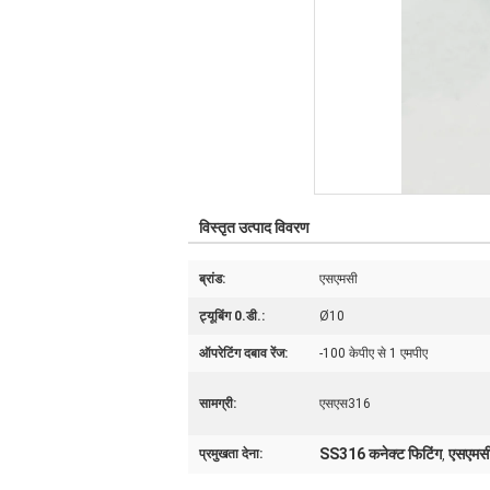
विस्तृत उत्पाद विवरण
ब्रांड:
एसएमसी
ट्यूबिंग 0.डी.:
Ø10
ऑपरेटिंग दबाव रेंज:
-100 केपीए से 1 एमपीए
सामग्री:
एसएस316
SS316 कनेक्ट फिटिंग
एसएमसी
प्रमुखता देना:
,