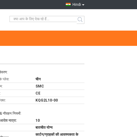
Hindi
विवरण:
के प्लेस:
चीन
ाम:
SMC
:
CE
ख्या:
KQG2L10-00
& नौवहन नियमों:
 आदेश मात्रा:
10
बातचीत योग्य
कार्टन/ग्राहकों की आवश्यकता के