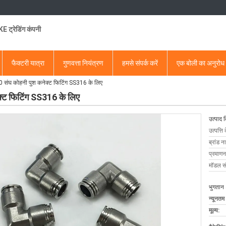
 ट्रेडिंग कंपनी
फैक्टरी यात्रा
गुणवत्ता नियंत्रण
हमसे संपर्क करें
एक बोली का अनुरोध
घ कोहनी पुश कनेक्ट फिटिंग SS316 के लिए
ट फिटिंग SS316 के लिए
उत्पाद 
उत्पत्ति 
ब्रांड न
प्रमाणन
मॉडल सं
भुगतान 
न्यूनतम
मूल्य: