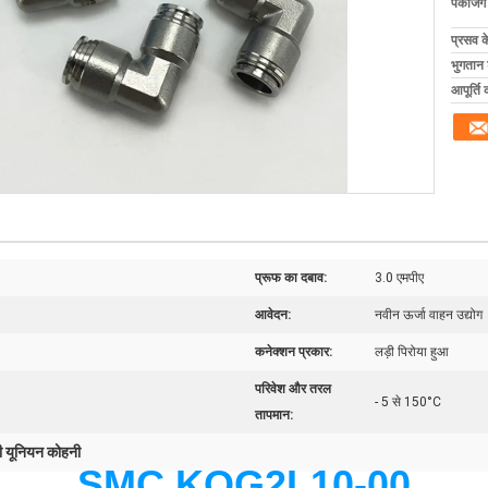
पैकेजिं
प्रसव 
भुगतान शर
आपूर्ति 
प्रूफ का दबाव:
3.0 एमपीए
आवेदन:
नवीन ऊर्जा वाहन उद्योग
कनेक्शन प्रकार:
लड़ी पिरोया हुआ
परिवेश और तरल
- 5 से 150°C
तापमान:
 यूनियन कोहनी
SMC KQG2L10-00