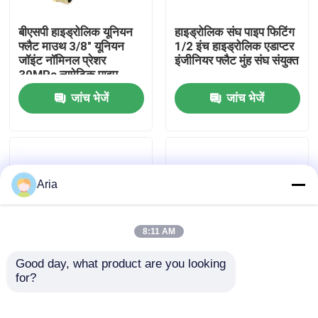
बीएसपी हाइड्रोलिक यूनियन
हाइड्रोलिक संघ पाइप फिटिंग
हमारे बारे में
फ्लैट माउथ 3/8" यूनियन
1/2 इंच हाइड्रोलिक एडाप्टर
जॉइंट नॉमिनल प्रेशर
इंजीनियर फ्लैट मुंह संघ संयुक्त
30MPa न्यूमेटिक पाइप
कारखाने का दौरा
फिटिंग्स
जांच भेजें
जांच भेजें
गुणवत्ता नियंत्रण
हमसे संपर्क करें
Aria
समाचार
8:11 AM
Good day, what product are you looking 
उद्धरण मांगें
for?
3/4 इंच बीएसप थ्रेड स्टैंडर्ड
वायवीय फिटिंग 1 1/4 इंच
फ्लैट माउथ न्यूमेटिक पाइप
बीएसपी हाइड्रोलिक यूनियन
फिटिंग्स गैल्वेनाइज्ड कार्बन
कार्बन स्टील यूनियन पाइप
न्युमेटिक पाइप फिटिंग